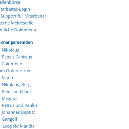
ellenbörse
tarbeiter-Login
-Support für Mitarbeiter
terne Meldestelle
mtliche Dokumente
irchengemeinden
. Nikolaus
. Petrus Canisius
t. Columban
um Guten Hirten
. Maria
. Nikolaus, Berg
. Peter und Paul
. Magnus
. Petrus und Paulus
. Johannes Baptist
. Gangolf
. Leopold Mandic