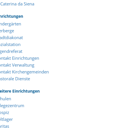
 Caterina da Siena
nrichtungen
ndergärten
erberge
adtdiakonat
zialstation
gendreferat
ntakt Einrichtungen
ntakt Verwaltung
ontakt Kirchengemeinden
storale Dienste
itere Einrichtungen
chulen
flegezentrum
ospiz
ltlager
ritas