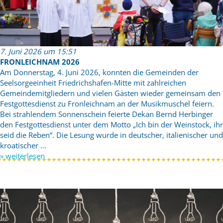
7. Juni 2026 um 15:51
FRONLEICHNAM 2026
Am Donnerstag, 4. Juni 2026, konnten die Gemeinden der
Seelsorgeeinheit Friedrichshafen-Mitte mit zahlreichen
Gemeindemitgliedern und vielen Gästen wieder gemeinsam den
Festgottesdienst zu Fronleichnam an der Musikmuschel feiern.
Bei strahlendem Sonnenschein feierte Dekan Bernd Herbinger
den Festgottesdienst unter dem Motto „Ich bin der Weinstock, ihr
seid die Reben“. Die Lesung wurde in deutscher, italienischer und
kroatischer …
» weiterlesen