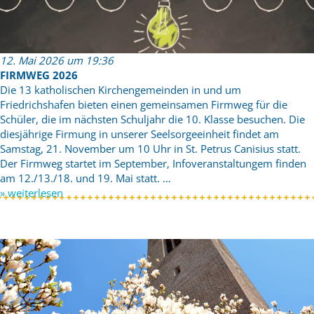
12. Mai 2026 um 19:36
FIRMWEG 2026
Die 13 katholischen Kirchengemeinden in und um
Friedrichshafen bieten einen gemeinsamen Firmweg für die
Schüler, die im nächsten Schuljahr die 10. Klasse besuchen. Die
diesjährige Firmung in unserer Seelsorgeeinheit findet am
Samstag, 21. November um 10 Uhr in St. Petrus Canisius statt.
Der Firmweg startet im September, Infoveranstaltungem finden
am 12./13./18. und 19. Mai statt. …
» weiterlesen