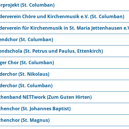
rprojekt (St. Columban)
derverein Chöre und Kirchenmusik e.V. (St. Columban)
derverein für Kirchenmusik in St. Maria Jettenhausen e.
endchor (St. Columban)
endschola (St. Petrus und Paulus, Ettenkirch)
ger Chor (St. Columban)
derchor (St. Nikolaus)
derchor (St. Columban)
chenband NETTwork (Zum Guten Hirten)
chenchor (St. Johannes Baptist)
chenchor (St. Magnus)