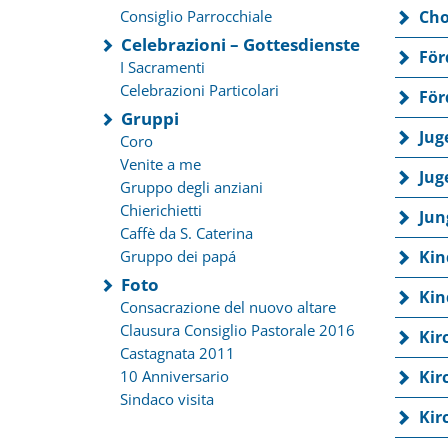
Consiglio Parrocchiale
Cho
Celebrazioni – Gottesdienste
För
I Sacramenti
Celebrazioni Particolari
För
Gruppi
Jug
Coro
Venite a me
Jug
Gruppo degli anziani
Chierichietti
Jun
Caffè da S. Caterina
Gruppo dei papá
Kin
Foto
Kin
Consacrazione del nuovo altare
Clausura Consiglio Pastorale 2016
Kir
Castagnata 2011
10 Anniversario
Kir
Sindaco visita
Kir