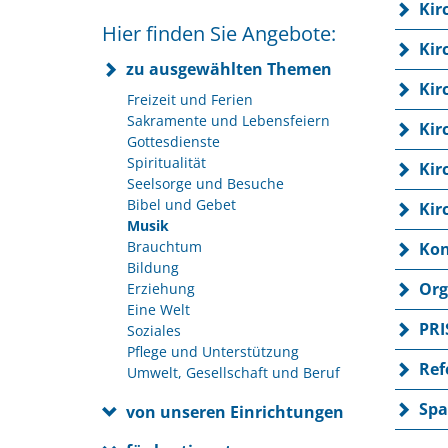
Kir
Hier finden Sie Angebote:
Kir
zu ausgewählten Themen
Kir
Freizeit und Ferien
Sakramente und Lebensfeiern
Kir
Gottesdienste
Spiritualität
Kir
Seelsorge und Besuche
Bibel und Gebet
Kir
Musik
Brauchtum
Kon
Bildung
Org
Erziehung
Eine Welt
PRI
Soziales
Pflege und Unterstützung
Ref
Umwelt, Gesellschaft und Beruf
Spa
von unseren Einrichtungen