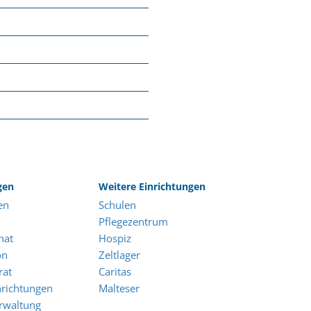
gen
Weitere Einrichtungen
en
Schulen
Pflegezentrum
nat
Hospiz
on
Zeltlager
rat
Caritas
nrichtungen
Malteser
rwaltung