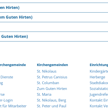
en Hirten)
um Guten Hirten)
 Guten Hirten)
rchengemeinde
Kirchengemeinden
Einrichtun
St. Nikolaus
Kindergärt
 Dienste
St. Petrus Canisius
Herberge
ng
St. Columban
Stadtdiako
Zum Guten Hirten
Sozialstati
rse
St. Maria
Jugendrefe
er-Login
St. Nikolaus, Berg
Kontakt Ei
t für Mitarbeiter
St. Peter und Paul
Kontakt Ve