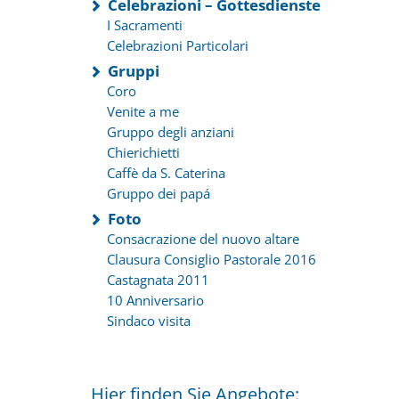
Celebrazioni – Gottesdienste
I Sacramenti
Celebrazioni Particolari
Gruppi
Coro
Venite a me
Gruppo degli anziani
Chierichietti
Caffè da S. Caterina
Gruppo dei papá
Foto
Consacrazione del nuovo altare
Clausura Consiglio Pastorale 2016
Castagnata 2011
10 Anniversario
Sindaco visita
Hier finden Sie Angebote: