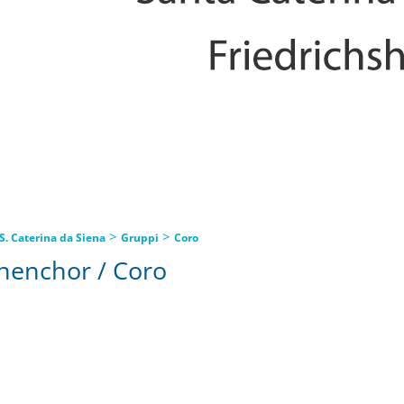
>
>
S. Caterina da Siena
Gruppi
Coro
henchor / Coro