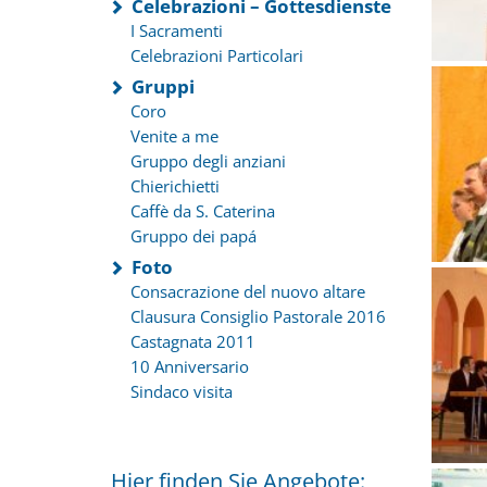
Celebrazioni – Gottesdienste
I Sacramenti
Celebrazioni Particolari
Gruppi
Coro
Venite a me
Gruppo degli anziani
Chierichietti
Caffè da S. Caterina
Gruppo dei papá
Foto
Consacrazione del nuovo altare
Clausura Consiglio Pastorale 2016
Castagnata 2011
10 Anniversario
Sindaco visita
Hier finden Sie Angebote: