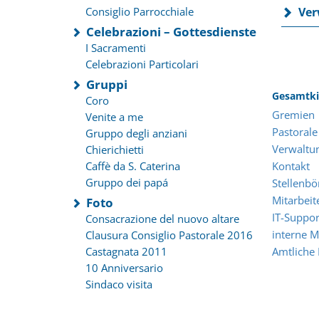
Consiglio Parrocchiale
Ver
Celebrazioni – Gottesdienste
I Sacramenti
Celebrazioni Particolari
Gruppi
Gesamtki
Coro
Gremien
Venite a me
Pastorale
Gruppo degli anziani
Verwaltu
Chierichietti
Caffè da S. Caterina
Kontakt
Gruppo dei papá
Stellenbö
Mitarbeit
Foto
IT-Suppor
Consacrazione del nuovo altare
interne M
Clausura Consiglio Pastorale 2016
Castagnata 2011
Amtliche
10 Anniversario
Sindaco visita