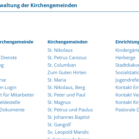
waltung der Kirchengemeinden
rchengemeinde
Kirchengemeinden
Einrichtun
St. Nikolaus
Kindergärt
 Dienste
St. Petrus Canisius
Herberge
ng
St. Columban
Stadtdiako
Zum Guten Hirten
Sozialstati
rse
St. Maria
Jugendrefe
er-Login
St. Nikolaus, Berg
Kontakt Ei
t für Mitarbeiter
St. Peter und Paul
Kontakt Ve
eldestelle
St. Magnus
Kontakt K
 Dokumente
St. Petrus und Paulus
Pastorale 
St. Johannes Baptist
St. Gangolf
Sv. Leopold Mandic