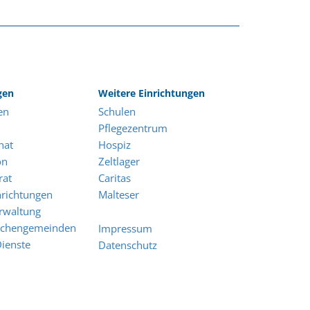
gen
Weitere Einrichtungen
en
Schulen
Pflegezentrum
nat
Hospiz
on
Zeltlager
rat
Caritas
nrichtungen
Malteser
rwaltung
irchengemeinden
Impressum
Dienste
Datenschutz