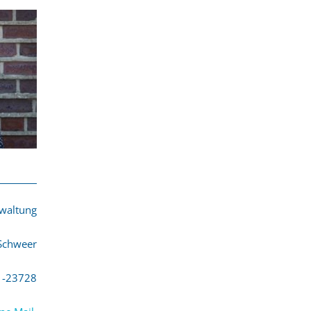
waltung
Schweer
1-23728