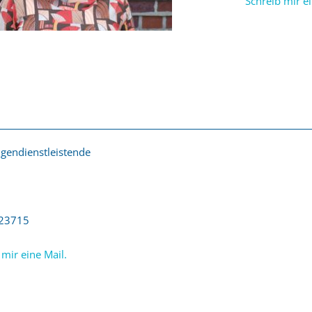
Schreib mir ei
ligendienstleistende
23715
 mir eine Mail.