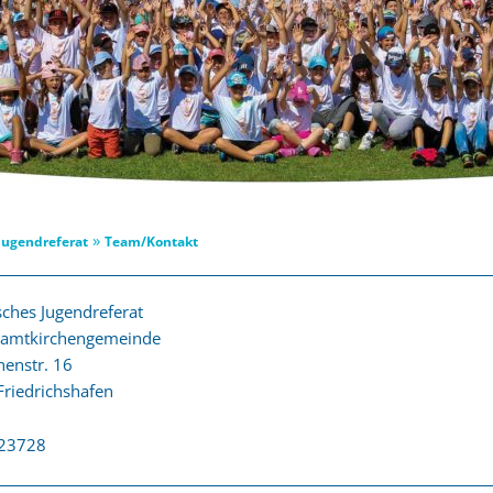
»
Jugendreferat
Team/Kontakt
sches Jugendreferat
samtkirchengemeinde
nenstr. 16
riedrichshafen
23728