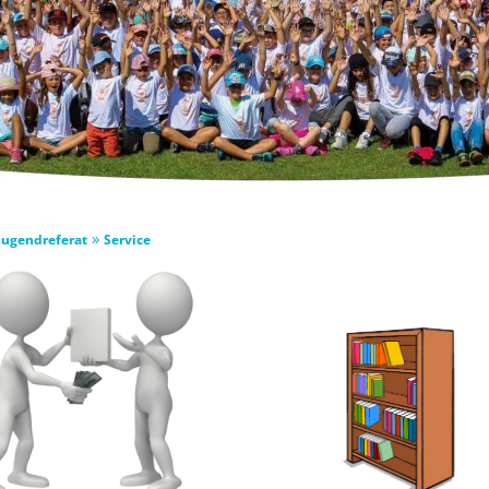
»
Jugendreferat
Service