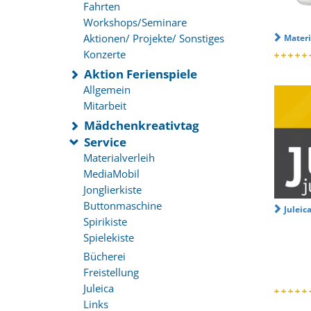
Fahrten
Workshops/Seminare
Aktionen/ Projekte/ Sonstiges
Materi
Konzerte
Aktion Ferienspiele
Allgemein
Mitarbeit
Mädchenkreativtag
Service
Materialverleih
MediaMobil
Jonglierkiste
Buttonmaschine
Juleic
Spirikiste
Spielekiste
Bücherei
Freistellung
Juleica
Links