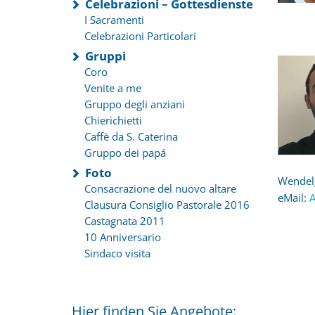
Celebrazioni – Gottesdienste
I Sacramenti
Celebrazioni Particolari
Gruppi
Coro
Venite a me
Gruppo degli anziani
Chierichietti
Caffè da S. Caterina
Gruppo dei papá
Foto
Wendelg
Consacrazione del nuovo altare
eMail:
A
Clausura Consiglio Pastorale 2016
Castagnata 2011
10 Anniversario
Sindaco visita
Hier finden Sie Angebote: