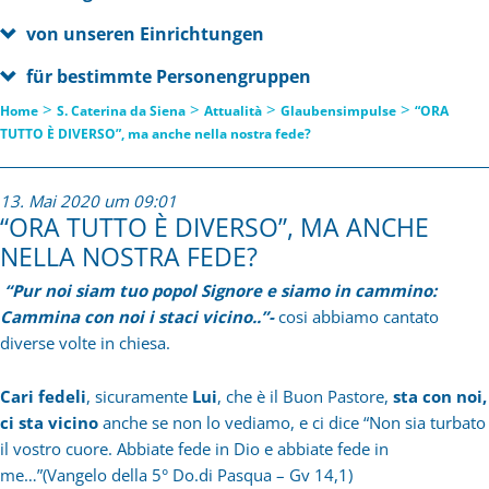
von unseren Einrichtungen
für bestimmte Personengruppen
>
>
>
>
Home
S. Caterina da Siena
Attualità
Glaubensimpulse
“ORA
TUTTO È DIVERSO”, ma anche nella nostra fede?
13. Mai 2020 um 09:01
“ORA TUTTO È DIVERSO”, MA ANCHE
NELLA NOSTRA FEDE?
“Pur noi siam tuo popol Signore e siamo in cammino:
Cammina con noi i staci vicino..”-
cosi abbiamo cantato
diverse volte in chiesa.
Cari fedeli
, sicuramente
Lui
, che è il Buon Pastore,
sta con noi,
ci sta vicino
anche se non lo vediamo, e ci dice “Non sia turbato
il vostro cuore. Abbiate fede in Dio e abbiate fede in
me…”(Vangelo della 5° Do.di Pasqua – Gv 14,1)