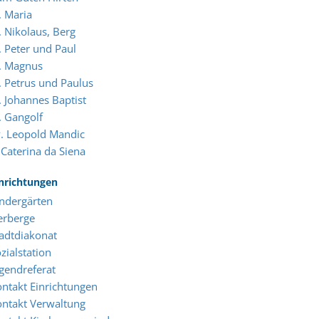
. Maria
. Nikolaus, Berg
. Peter und Paul
. Magnus
. Petrus und Paulus
. Johannes Baptist
. Gangolf
. Leopold Mandic
 Caterina da Siena
nrichtungen
ndergärten
erberge
adtdiakonat
zialstation
gendreferat
ntakt Einrichtungen
ntakt Verwaltung