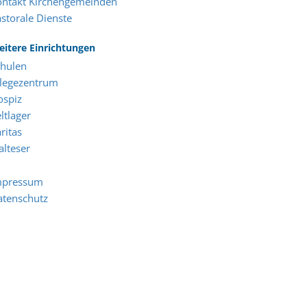
ontakt Kirchengemeinden
storale Dienste
itere Einrichtungen
chulen
flegezentrum
ospiz
ltlager
ritas
lteser
mpressum
atenschutz