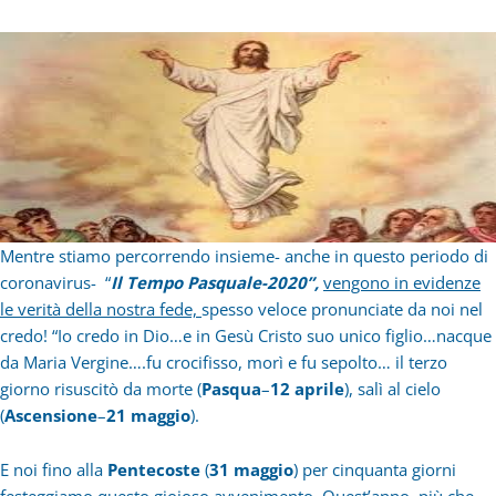
Mentre stiamo percorrendo insieme- anche in questo periodo di
coronavirus- “
Il Tempo Pasquale-2020”,
vengono in evidenze
le verità della nostra fede,
spesso veloce pronunciate da noi nel
credo! “Io credo in Dio…e in Gesù Cristo suo unico figlio…nacque
da Maria Vergine….fu crocifisso, morì e fu sepolto… il terzo
giorno risuscitò da morte (
Pasqua
–
12 aprile
), salì al cielo
(
Ascensione
–
21 maggio
).
E noi fino alla
Pentecoste
(
31 maggio
) per cinquanta giorni
festeggiamo questo gioioso avvenimento. Quest’anno, più che