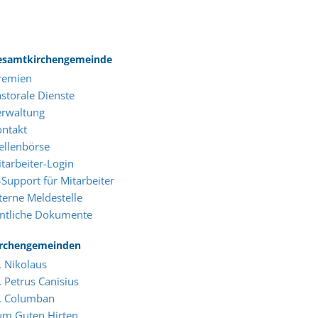
esamtkirchengemeinde
remien
storale Dienste
erwaltung
ontakt
ellenbörse
tarbeiter-Login
-Support für Mitarbeiter
terne Meldestelle
mtliche Dokumente
irchengemeinden
. Nikolaus
. Petrus Canisius
t. Columban
um Guten Hirten