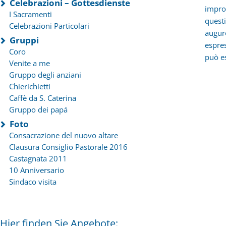
Celebrazioni – Gottesdienste
impro
I Sacramenti
questi
Celebrazioni Particolari
augur
Gruppi
espres
Coro
può es
Venite a me
Gruppo degli anziani
Chierichietti
Caffè da S. Caterina
Gruppo dei papá
Foto
Consacrazione del nuovo altare
Clausura Consiglio Pastorale 2016
Castagnata 2011
10 Anniversario
Sindaco visita
Hier finden Sie Angebote: