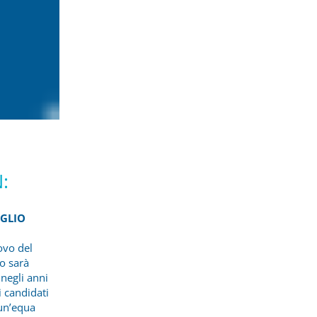
:
IGLIO
novo del
io sarà
negli anni
 candidati
 un’equa