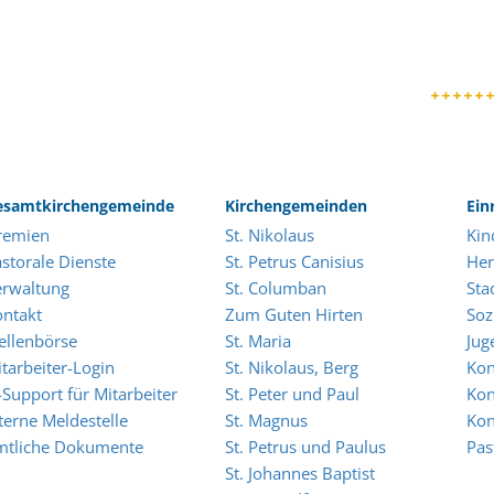
esamtkirchengemeinde
Kirchengemeinden
Ein
remien
St. Nikolaus
Kin
storale Dienste
St. Petrus Canisius
Her
erwaltung
St. Columban
Sta
ontakt
Zum Guten Hirten
Soz
ellenbörse
St. Maria
Jug
tarbeiter-Login
St. Nikolaus, Berg
Kon
-Support für Mitarbeiter
St. Peter und Paul
Kon
terne Meldestelle
St. Magnus
Kon
mtliche Dokumente
St. Petrus und Paulus
Pas
St. Johannes Baptist