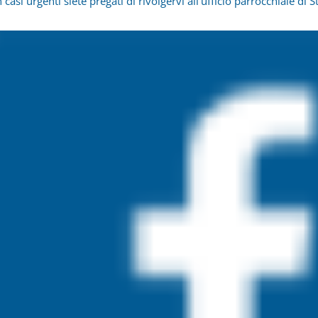
casi urgenti siete pregati di rivolgervi all’ufficio parrocchiale di S