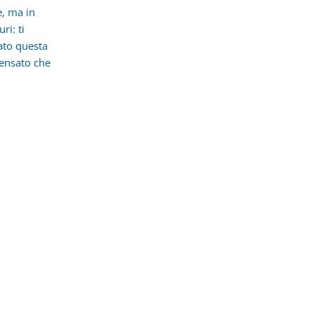
, ma in
ri: ti
ato questa
pensato che