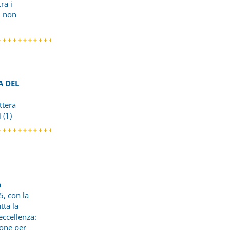
ra i
i non
A DEL
ttera
 (1)
a
5, con la
tta la
eccellenza:
ione per