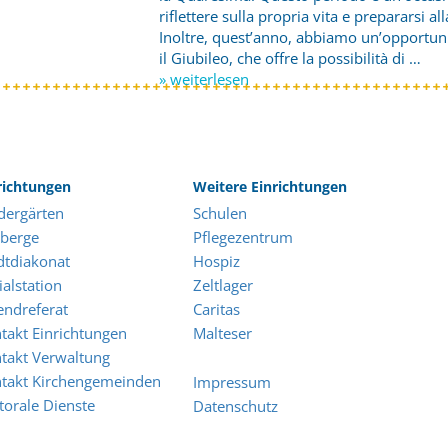
riflettere sulla propria vita e prepararsi al
Inoltre, quest’anno, abbiamo un’opportuni
il Giubileo, che offre la possibilità di …
» weiterlesen
richtungen
Weitere Einrichtungen
dergärten
Schulen
berge
Pflegezentrum
dtdiakonat
Hospiz
ialstation
Zeltlager
endreferat
Caritas
takt Einrichtungen
Malteser
takt Verwaltung
takt Kirchengemeinden
Impressum
torale Dienste
Datenschutz