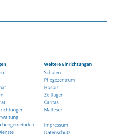
gen
Weitere Einrichtungen
en
Schulen
Pflegezentrum
nat
Hospiz
on
Zeltlager
rat
Caritas
nrichtungen
Malteser
rwaltung
irchengemeinden
Impressum
Dienste
Datenschutz