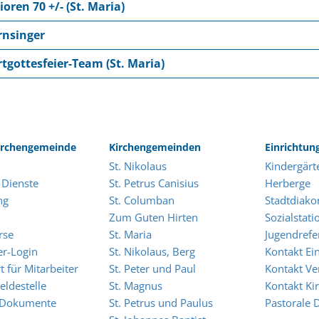
ioren 70 +/- (St. Maria)
rnsinger
tgottesfeier-Team (St. Maria)
rchengemeinde
Kirchengemeinden
Einrichtun
St. Nikolaus
Kindergärt
 Dienste
St. Petrus Canisius
Herberge
ng
St. Columban
Stadtdiako
Zum Guten Hirten
Sozialstati
rse
St. Maria
Jugendrefe
er-Login
St. Nikolaus, Berg
Kontakt Ei
t für Mitarbeiter
St. Peter und Paul
Kontakt Ve
eldestelle
St. Magnus
Kontakt K
 Dokumente
St. Petrus und Paulus
Pastorale 