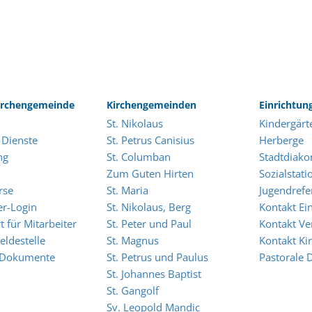
rchengemeinde
Kirchengemeinden
Einrichtun
St. Nikolaus
Kindergärt
 Dienste
St. Petrus Canisius
Herberge
ng
St. Columban
Stadtdiako
Zum Guten Hirten
Sozialstati
rse
St. Maria
Jugendrefe
er-Login
St. Nikolaus, Berg
Kontakt Ei
t für Mitarbeiter
St. Peter und Paul
Kontakt Ve
eldestelle
St. Magnus
Kontakt K
 Dokumente
St. Petrus und Paulus
Pastorale 
St. Johannes Baptist
St. Gangolf
Sv. Leopold Mandic