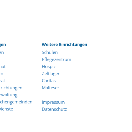
gen
Weitere Einrichtungen
en
Schulen
Pflegezentrum
nat
Hospiz
on
Zeltlager
rat
Caritas
nrichtungen
Malteser
rwaltung
irchengemeinden
Impressum
Dienste
Datenschutz