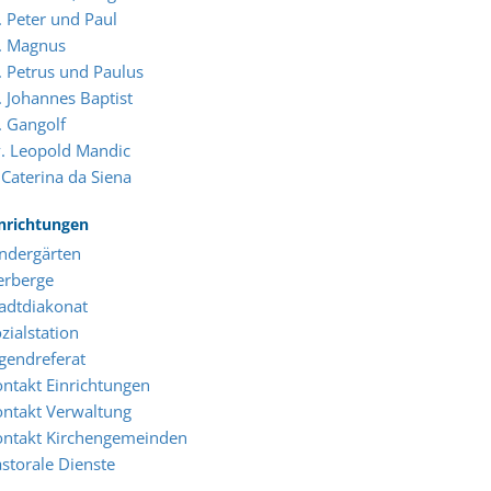
. Peter und Paul
. Magnus
. Petrus und Paulus
. Johannes Baptist
. Gangolf
. Leopold Mandic
 Caterina da Siena
nrichtungen
ndergärten
erberge
adtdiakonat
zialstation
gendreferat
ntakt Einrichtungen
ntakt Verwaltung
ontakt Kirchengemeinden
storale Dienste