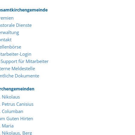
esamtkirchengemeinde
remien
storale Dienste
erwaltung
ontakt
ellenbörse
tarbeiter-Login
-Support für Mitarbeiter
terne Meldestelle
mtliche Dokumente
irchengemeinden
. Nikolaus
. Petrus Canisius
t. Columban
um Guten Hirten
. Maria
. Nikolaus, Berg