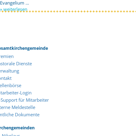
Evangelium …
» weiterlesen
esamtkirchengemeinde
remien
storale Dienste
erwaltung
ontakt
ellenbörse
tarbeiter-Login
-Support für Mitarbeiter
terne Meldestelle
mtliche Dokumente
irchengemeinden
. Nikolaus