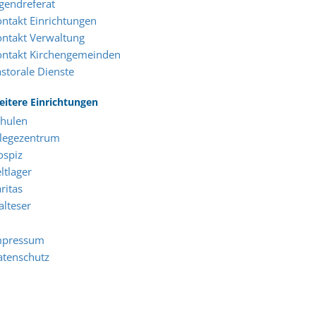
gendreferat
ntakt Einrichtungen
ntakt Verwaltung
ontakt Kirchengemeinden
storale Dienste
itere Einrichtungen
chulen
flegezentrum
ospiz
ltlager
ritas
lteser
mpressum
atenschutz