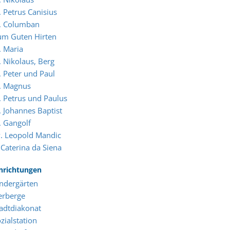
. Petrus Canisius
t. Columban
um Guten Hirten
. Maria
. Nikolaus, Berg
. Peter und Paul
. Magnus
. Petrus und Paulus
. Johannes Baptist
. Gangolf
. Leopold Mandic
 Caterina da Siena
nrichtungen
ndergärten
erberge
adtdiakonat
zialstation