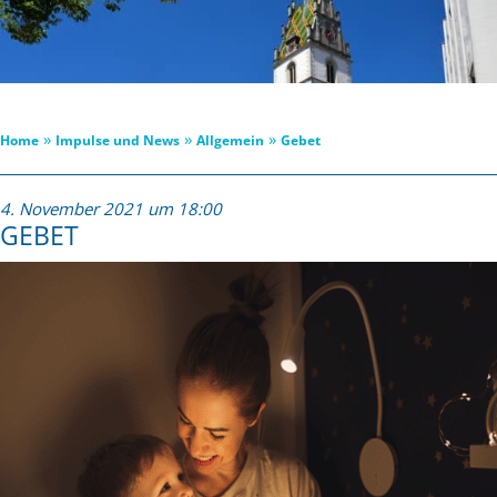
»
»
»
Home
Impulse und News
Allgemein
Gebet
4. November 2021 um 18:00
GEBET