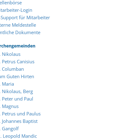
ellenbörse
tarbeiter-Login
-Support für Mitarbeiter
terne Meldestelle
mtliche Dokumente
irchengemeinden
. Nikolaus
. Petrus Canisius
t. Columban
um Guten Hirten
. Maria
. Nikolaus, Berg
. Peter und Paul
. Magnus
. Petrus und Paulus
. Johannes Baptist
. Gangolf
. Leopold Mandic