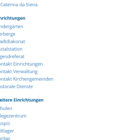
 Caterina da Siena
nrichtungen
ndergärten
erberge
adtdiakonat
zialstation
gendreferat
ntakt Einrichtungen
ntakt Verwaltung
ontakt Kirchengemeinden
storale Dienste
itere Einrichtungen
chulen
flegezentrum
ospiz
ltlager
ritas