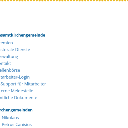
esamtkirchengemeinde
remien
storale Dienste
erwaltung
ontakt
ellenbörse
tarbeiter-Login
-Support für Mitarbeiter
terne Meldestelle
mtliche Dokumente
irchengemeinden
. Nikolaus
. Petrus Canisius