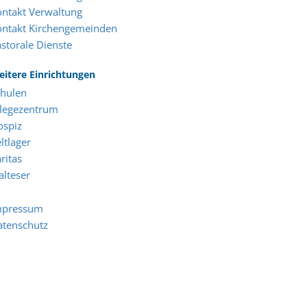
ntakt Verwaltung
ontakt Kirchengemeinden
storale Dienste
itere Einrichtungen
chulen
flegezentrum
ospiz
ltlager
ritas
lteser
mpressum
atenschutz