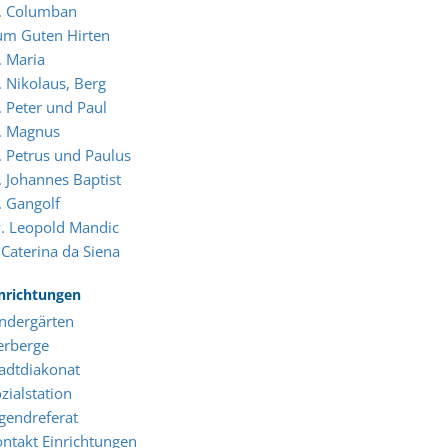
t. Columban
um Guten Hirten
. Maria
. Nikolaus, Berg
. Peter und Paul
. Magnus
. Petrus und Paulus
. Johannes Baptist
. Gangolf
. Leopold Mandic
 Caterina da Siena
nrichtungen
ndergärten
erberge
adtdiakonat
zialstation
gendreferat
ntakt Einrichtungen