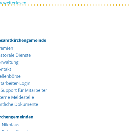
» weiterlesen
esamtkirchengemeinde
remien
storale Dienste
erwaltung
ontakt
ellenbörse
tarbeiter-Login
-Support für Mitarbeiter
terne Meldestelle
mtliche Dokumente
irchengemeinden
. Nikolaus