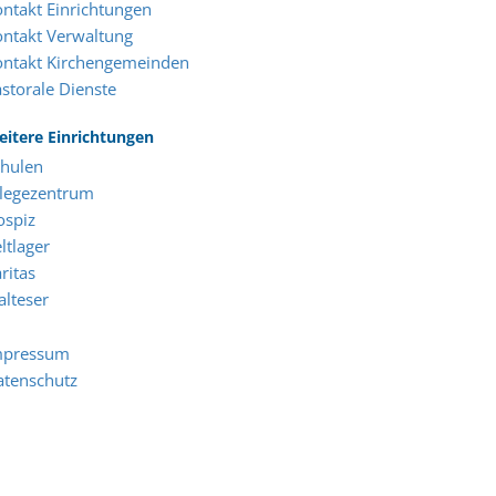
ntakt Einrichtungen
ntakt Verwaltung
ontakt Kirchengemeinden
storale Dienste
itere Einrichtungen
chulen
flegezentrum
ospiz
ltlager
ritas
lteser
mpressum
atenschutz