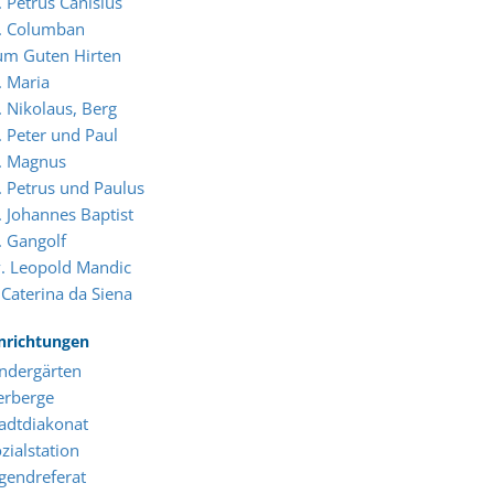
. Petrus Canisius
t. Columban
um Guten Hirten
. Maria
. Nikolaus, Berg
. Peter und Paul
. Magnus
. Petrus und Paulus
. Johannes Baptist
. Gangolf
. Leopold Mandic
 Caterina da Siena
nrichtungen
ndergärten
erberge
adtdiakonat
zialstation
gendreferat