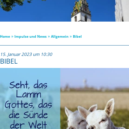
»
»
»
Home
Impulse und News
Allgemein
Bibel
15. Januar 2023 um 10:30
BIBEL