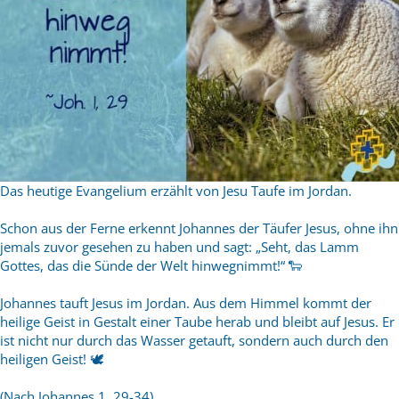
Das heutige Evangelium erzählt von Jesu Taufe im Jordan.
Schon aus der Ferne erkennt Johannes der Täufer Jesus, ohne ihn
jemals zuvor gesehen zu haben und sagt: „Seht, das Lamm
Gottes, das die Sünde der Welt hinwegnimmt!“ 🐑
Johannes tauft Jesus im Jordan. Aus dem Himmel kommt der
heilige Geist in Gestalt einer Taube herab und bleibt auf Jesus. Er
ist nicht nur durch das Wasser getauft, sondern auch durch den
heiligen Geist! 🕊
(Nach Johannes 1, 29-34)