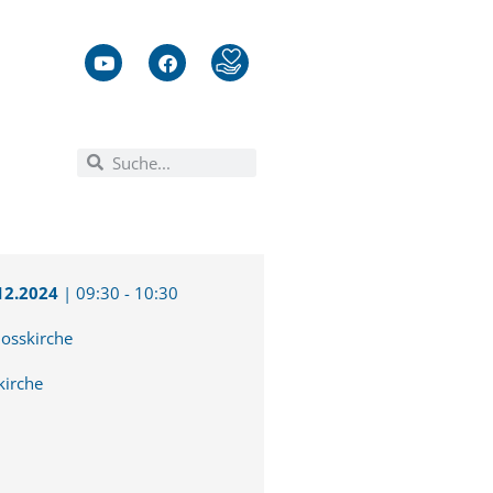
12.2024
|
09:30
-
10:30
losskirche
kirche